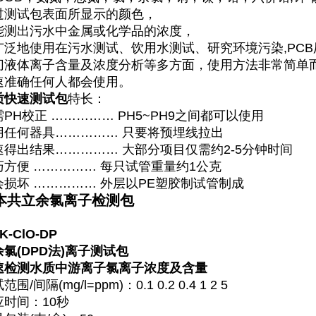
过测试包表面所显示的颜色，
能测出污水中金属或化学品的浓度，
广泛地使用在污水测试、饮用水测试、研究环境污染,PC
切液体离子含量及浓度分析等多方面，使用方法非常简单
速准确任何人都会使用。
质快速测试包
特长：
PH校正 …………… PH5~PH9之间都可以使用
用任何器具…………… 只要将预埋线拉出
速得出结果…………… 大部分项目仅需约2-5分钟时间
巧方便 …………… 每只试管重量约1公克
会损坏 …………… 外层以PE塑胶制试管制成
本共立余氯离子检测包
K-ClO-DP
余氯(DPD法)离子测试包
速检测水质中游离子氯离子浓度及含量
范围/间隔(mg/l=ppm)：0.1 0.2 0.4 1 2 5
应时间：10秒