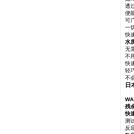
透
便
可
一
快
水
无需
不
快
轻
不
日
WA
残
快
测试
反