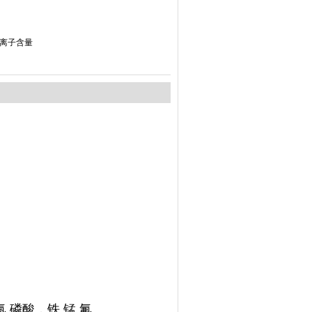
离子含量
酸，铁,锰,氟....