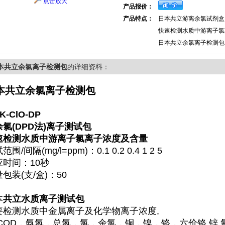
点击放大
产品报价：
产品特点：
日本共立游离余氯试剂盒
快速检测水质中游离子氯
日本共立余氯离子检测包
本共立余氯离子检测包
的详细资料：
本共立余氯离子检测包
K-ClO-DP
余氯(DPD法)离子测试包
速检测水质中游离子氯离子浓度及含量
范围/间隔(mg/l=ppm)：0.1 0.2 0.4 1 2 5
应时间：10秒
包装(支/盒)：50
本
共立水质离子测试包
要检测水质中金属离子及化学物离子浓度,
COD，氨氮，总氮，氯，余氯，铜，镍，铬，六价铬,锌 氰 磷