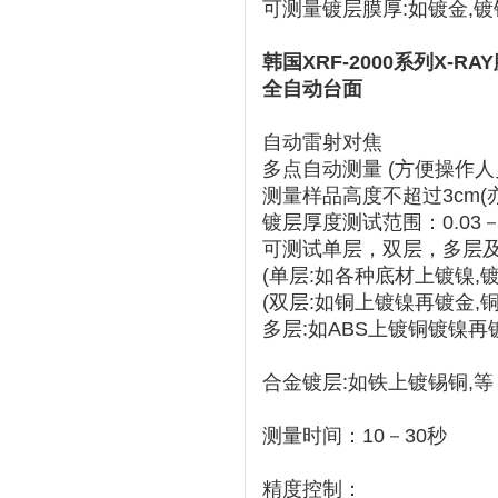
可测量镀层膜厚:如镀金,镀
韩国XRF-2000系列X-RA
全自动台面
自动雷射对焦
多点自动测量 (方便操作
测量样品高度不超过3cm(亦
镀层厚度测试范围：0.03－
可测试单层，双层，多层
(单层:如各种底材上镀镍,镀
(双层:如铜上镀镍再镀金,
多层:如ABS上镀铜镀镍再
合金镀层:如铁上镀锡铜,等
测量时间：10－30秒
精度控制：