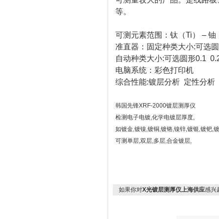
等。
可测元素范围：钛（Ti） – 铀（U
准直器：固定种类大小:可选圆形0.1
自动种类大小:可选圆形0.1 0.2 0
电脑系统：彩色打印机
综合性能:镀层分析 定性分析
韩国先锋XRF-2000镀层测厚仪
检测电子电镀,化学电镀层厚度,
如镀金,镀镍,镀铜,镀铬,镍锌,镀银,镀钯,镀锡
可测单层,双层,多层,合金镀层,
X光测厚仪,X光镀层测厚仪,电镀层测厚仪
层膜厚检测仪,镀层厚度测试仪,电镀测厚
如果你对
X光镀层测厚仪上海供应
感兴