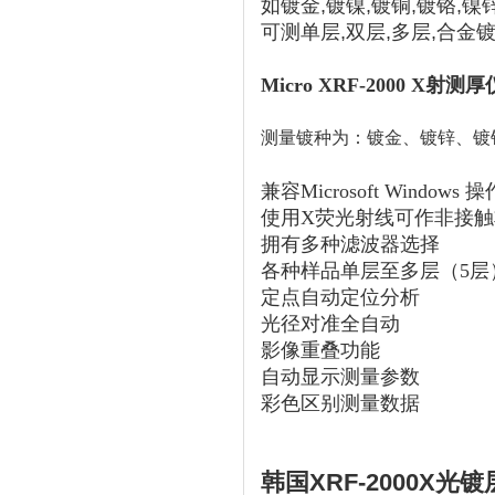
如镀金,镀镍,镀铜,镀铬,镍锌,
可测单层,双层,多层,合金镀
Micro XRF-2000 X射测
测量镀种为：
镀金
、镀锌、
镀
兼容Microsoft Windows
使用X荧光射线可作非接
拥有多种滤波器选择
各种样品单层至多层（5层
定点自动定位分析
光径对准全自动
影像重叠功能
自动显示测量参数
彩色区别测量数据
韩国XRF-2000X