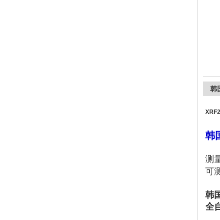
上海精诚兴仪器仪表有限公司
韩
XRF
韩
测
可
韩国
全