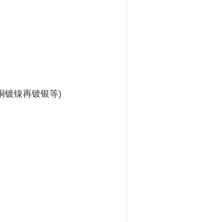
铜镀镍再镀银等)