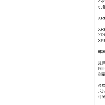
不
机
XR
XR
XR
XR
韩国
提
同比
测
多
式
可