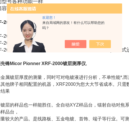
同型号各种功能一样
箱容纳样品大小有以下不同要求
欢迎您！
F-2000镀层测厚仪型号介绍
来自局域网的朋友！有什么可以帮助您的
吗？
F-2000镀层测厚仪H型:测量样品高度不超过10cm
F-2000电镀测厚仪L型:测量样品高度不超过3cm
F-2000电镀膜厚仪PCB型:测量样品高度不超3cm(开放
先锋Micor Pionner XRF-2000镀层测厚仪
,
供金属镀层厚度的测量，同时可对电镀液进行分析，不单性能*,而
其他牌子相同配置的机器，XRF2000为您大大节省成本。只需
量结果
层镀层的样品也一样能胜任。全自动XYZ样品台，镭射自动对焦系
的样品台，
测量较大的产品。是线路板、五金电镀、首饰、端子等行业。可