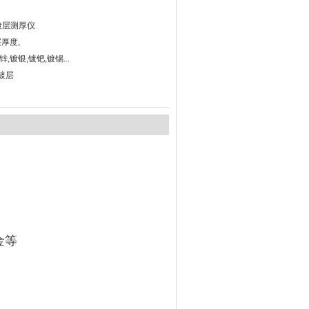
电镀层测厚仪
厚度,
,镀银,镀钯,镀锡...
镀层
金等