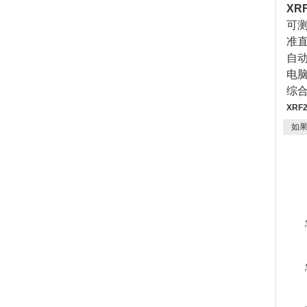
XR
可测
准直
自动
电
综合
XRF
如果