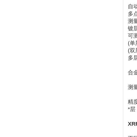
自
多
测量
镀层
可
(单
(
多
合
测
精
*层
XR