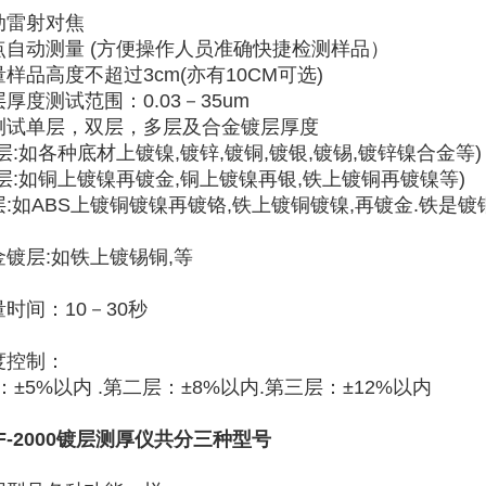
动雷射对焦
点自动测量 (方便操作人员准确快捷检测样品）
样品高度不超过3cm(亦有10CM可选)
厚度测试范围：0.03－35um
测试单层，双层，多层及合金镀层厚度
层:如各种底材上镀镍,镀锌,镀铜,镀银,镀锡,镀锌镍合金等)
双层:如铜上镀镍再镀金,铜上镀镍再银,铁上镀铜再镀镍等)
层:如ABS上镀铜镀镍再镀铬,铁上镀铜镀镍,再镀金.铁是镀
金镀层:如铁上镀锡铜,等
量时间：10－30秒
度控制：
：±5%以内 .第二层：±8%以内.第三层：±12%以内
F-2000镀层测厚仪共分三种型号