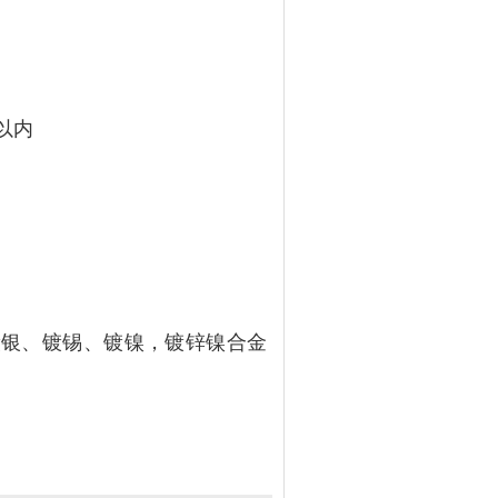
%以内
镀
银
、镀锡、镀
镍，镀锌镍合金