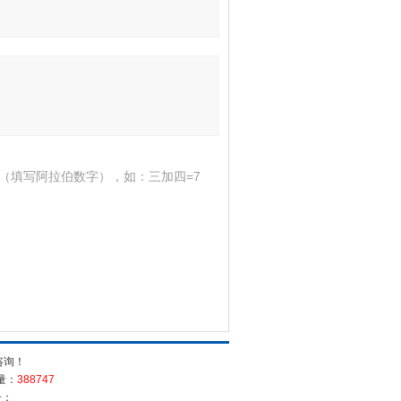
（填写阿拉伯数字），如：三加四=7
咨询！
量：
388747
号：