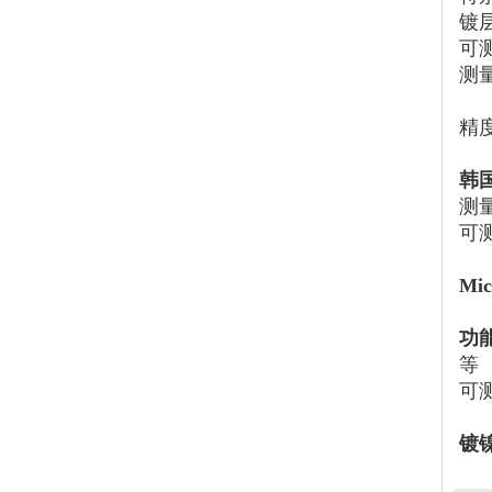
镀层
可
测量
精度
韩国
测量
可
Mi
功
等
可
镀镍