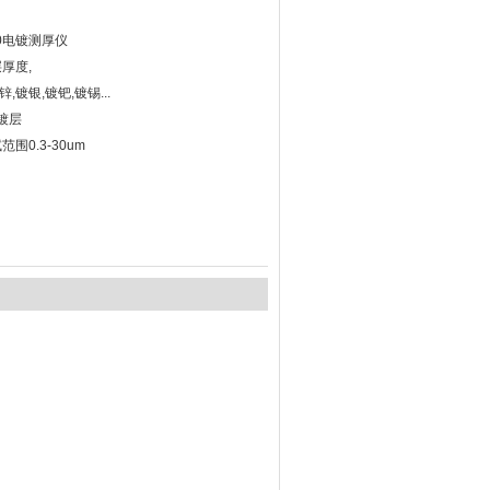
2020电镀测厚仪
厚度,
,镀银,镀钯,镀锡...
镀层
围0.3-30um