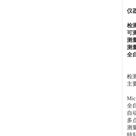
仪
检测
可测
测量
测
全
检
主
Mi
全
自
多
测量
特