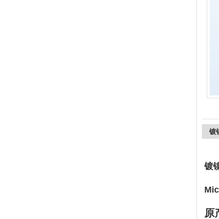
上海精诚兴仪器仪表有限公司
镀
镀镍
Mi
原