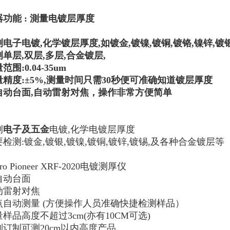
器功能 : 測量电镀层厚度
电子电镀,化学镀层厚度,如镀金,镀镍,镀铜,镀铬,镍锌,镀银,
单层,双层,多层,合金镀层,
范围:0.04-35um
量精度:±5%,测量时间只需30秒便可准确知道镀层厚度
自动台面,自动雷射对焦，操作非常方便简单
测
电子及五金
电镀,化学电镀层厚度
要检测:镀金,镀银,镀镍,镀铜,镀锌,镀锡,及各种合金镀层等
cro Pioneer XRF-2020电镀测厚仪
自动台面
动雷射对焦
点自动测量 (方便操作人员准确快捷检测样品）
样品高度不超过3cm(亦有10CM可选)
别订制可测20cm以内高度产品