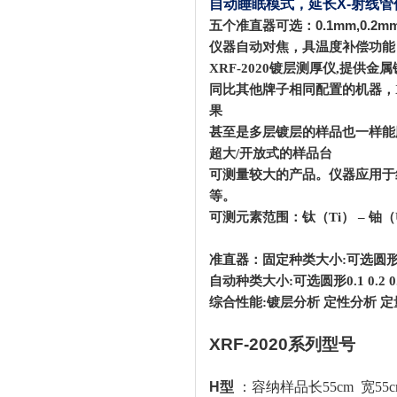
自动睡眠模式，延长
X-
射线管
五个准直器可选：
0.1mm,0.2m
仪器自动对焦，具温度补偿功能
XRF-2020
镀层测厚仪
,
提供金属
同比其他牌子相同配置的机器，
果
甚至是多层镀层的样品也一样能
超大
/
开放式的样品台
可测量较大的产品。仪器应用于
等。
可测元素范围：钛（
Ti
）
–
铀（
准直器：固定种类大小
:
可选圆
自动种类大小
:
可选圆形
0.1 0.2
综合性能
:
镀层分析 定性分析 定
XRF-2020
系列型号
H
型
：容纳样品长
55cm
宽
55