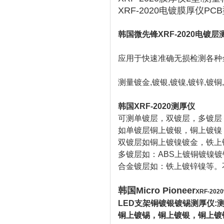
XRF-2020电镀膜厚仪P
韩国微先锋XRF-2020电
镀层
应用于快速准确无损检测各种
测量镀金,镀银,镀镍,镀锌,镀铜
韩国XRF-2020测厚仪
可测单镀层，双镀层，多镀层
如单镀层铜上镀银，铜上镀镍
双镀层如铜上镀镍镀金，铁上
多镀层如：ABS上镀铜镀镍
合金镀层如：铁上镀锌镍等。
韩国Micro Pioneer
XRF-2020
LED支架铜镀银镀锡测厚仪
​​
铜上镀锡，铜上镀银，铜上镀