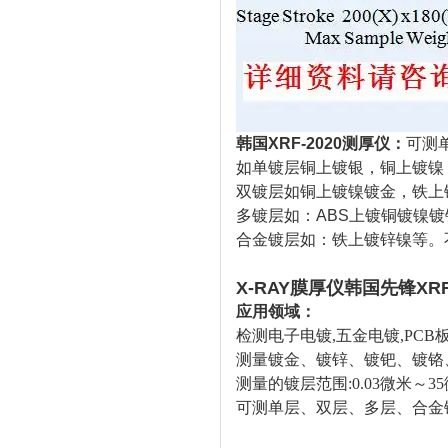
韩国XRF-2020测厚仪：
可测
如单镀层铜上镀银，铜上镀镍
双镀层如铜上镀镍镀金，铁上
多镀层如：ABS上镀铜镀镍
合金镀层如：铁上镀锌镍等。
X-RAY膜厚仪韩国先锋XRF
应用领域：
检测电子电镀,五金电镀,PCB
测量镀金
、镀锌、
镀钯
、镀铬
测量的镀层范围:0.0
3
微米～3
可测单层、双层、多层、合金