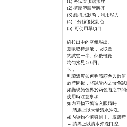
(1) 將試管頂端預埋
(2) 擠壓塑膠管將其
(3) 維持此狀態，利用壓力
(4) 1分鐘後比對色
(5) 可使用單項目
線拉出中的空氣壓出。
差吸取待測液，吸取量
約試管一半。然後輕微
均勻搖晃 5-6回。
卡，
判讀濃度如何判讀顏色與數值
於時間後，將試管內之發色試
如顯現顏色界於兩色階之中間
使用時注意事項
如內容物不慎進入眼睛時
→ 請馬上以大量清水沖洗。
如內容物不慎碰到手、皮膚時
→ 請馬上以清水沖洗口腔。