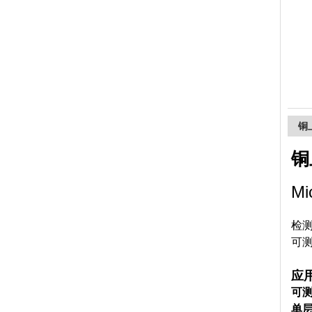
上海精诚兴仪器仪表有限公司
铜
铜
Mi
检
可测
应
可
单层