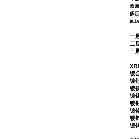
双层
多层
铁上
一
二
三
XR
镀金
镀钯
镀镍
镀锡
镀银
镀铬
镀锌
镀锌