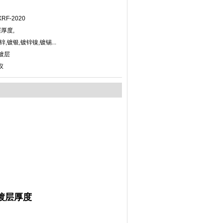
F-2020
厚度,
,镀银,镀锌镍,镀锡...
镀层
仪
电镀层厚度