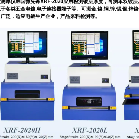
测厚仪韩国微先锋XRF-2020应用检测镀层厚度，可测单双镀
于各类五金电镀,电子连接器端子等。可测金,镍,铜,锌,锡,银,锌
用广泛，适应电镀生产企业，产品来料检测等。