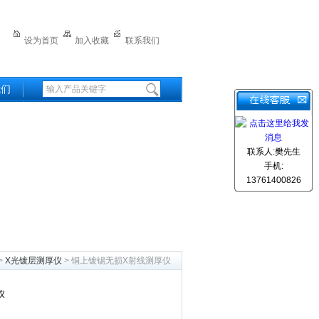
设为首页
加入收藏
联系我们
我们
联系人:樊先生
手机:
13761400826
>
X光镀层测厚仪
> 铜上镀锡无损X射线测厚仪
仪