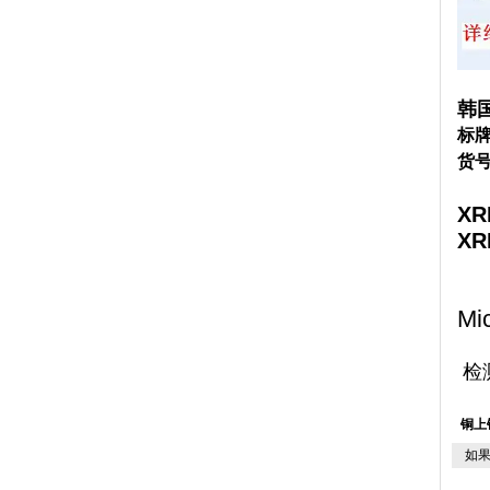
韩国
标牌
货号
XR
XR
Mi
检
铜上
如果