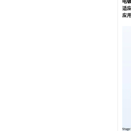
电镀
适应
应