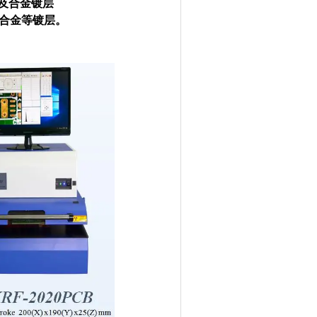
层及合金镀层
镍合金等镀层。