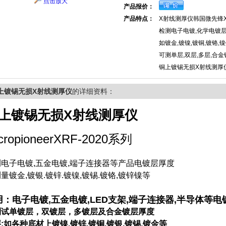
点击放大
产品报价：
产品特点：
X射线测厚仪韩国微先锋XR
检测电子电镀,化学电镀层
如镀金,镀镍,镀铜,镀铬,镍锌
可测单层,双层,多层,合金
铜上镀锡无损X射线测厚
上镀锡无损X射线测厚仪
的详细资料：
上镀锡无损X射线测厚仪
cropioneerXRF-2020系列
测电子电镀,五金电镀,端子连接器等产品电镀层厚度
量镀金,镀银.镀锌.镀镍,镀锡.镀铬,镀锌镍等
用：电子电镀,五金电镀,LED支架,端子连接器,半导体等
测试单镀层，双镀层，多镀层及合金镀层厚度
:如各种底材上镀镍,镀锌,镀铜,镀银,镀锡,镀金等