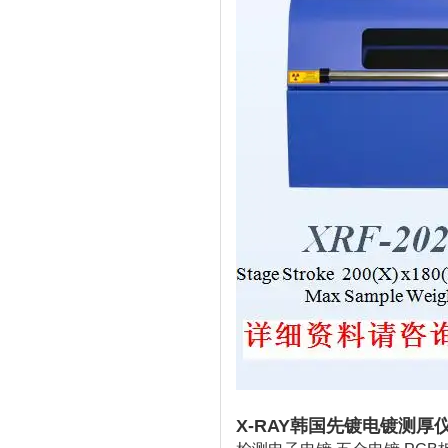
X-RAY韩国先镀电镀测厚