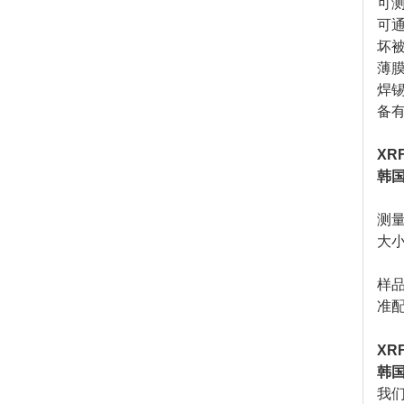
可
可
坏
薄
焊
备
XR
韩国
测
大
样
准
XR
韩国
我