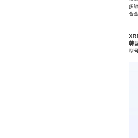
多
合
XR
韩
型