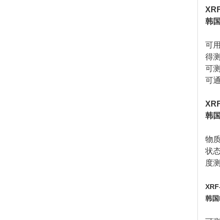
XR
韩国M
可用
得测
可
可
XR
韩国
物
状
度
XR
韩国M