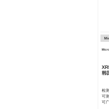
上海精诚兴仪器仪表有限公司
Mi
Mic
XR
韩国
检
可测
可