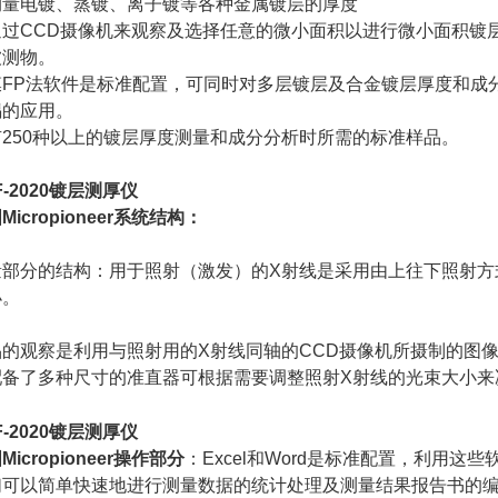
测量电镀、蒸镀、离子镀等各种金属镀层的厚度
通过CCD摄像机来观察及选择任意的微小面积以进行微小面积镀
被测物。
膜FP法软件是标准配置，可同时对多层镀层及合金镀层厚度和成
锡的应用。
有250种以上的镀层厚度测量和成分分析时所需的标准样品。
F-2020镀层测厚仪
Micropioneer系统结构：
量部分的结构：用于照射（激发）的X射线是采用由上往下照射方
小。
品的观察是利用与照射用的X射线同轴的CCD摄像机所摄制的图
配备了多种尺寸的准直器可根据需要调整照射X射线的光束大小来
F-2020镀层测厚仪
Micropioneer操作部分
：Excel和Word是标准配置，利用这些
们可以简单快速地进行测量数据的统计处理及测量结果报告书的