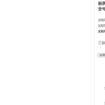
标牌
货号
XR
XR
XR
三
如果