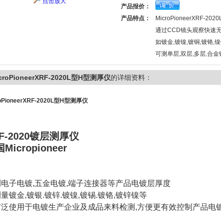
点击放大
产品报价：
产品特点：
MicroPioneerXRF-2
通过CCD镜头观察快速
如镀金,镀镍,镀铜,镀铬,镍锌
可测单层,双层,多层,合金
croPioneerXRF-2020L型H型测厚仪
的详细资料：
roPioneerXRF-2020L型H型测厚仪
F-2020镀层测厚仪
Micropioneer
测电子电镀,五金电镀,端子连接器等产品电镀层厚度
量镀金,镀银.镀锌.镀镍,镀锡.镀铬,镀锌镍等
广泛使用于电镀生产企业及成品来料检测,方便更有效控制产品电