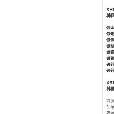
XR
韩国
镀金
镀钯
镀镍
镀锡
镀银
镀铬
镀锌
镀锌
XR
韩国
可
如
双