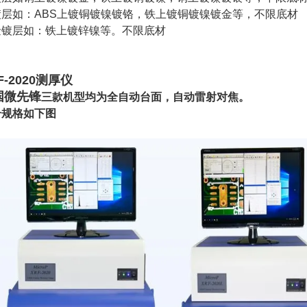
镀层如：ABS上镀铜镀镍镀铬，铁上镀铜镀镍镀金等，不限底材
金镀层如：铁上镀锌镍等。不限底材
F-2020测厚仪
国微先锋
三款机型均为全自动台面，自动雷射对焦。
号规格如下图