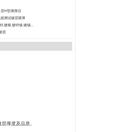
020L型H型测厚仪
无损测试镀层膜厚
,镀银,镀锌镍,镀锡...
镀层
镀层厚度及品质。