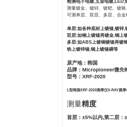
检测电子电镀,五金电镀,LED
测量镀金、镀锌、镀钯、镀铬
可测单层、双层、多层、合金
单层:如各种底材上镀镍,镀锌,
双层:如铜上镀镍再镀金,铜上
多层:如ABS上镀铜镀镍再镀铬
铁上镀锌镍,铜上镀镍磷等
原产地：韩国
品牌：Micropioneer微先
型号：XRF-2020
L型韩国XRF-2020测厚仪X-RAY膜
测量​
精度
首层：±5%以内,
第二层：±