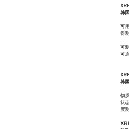
XR
韩国M
可用
得测
可
可
XR
韩国
物
状
度
XR