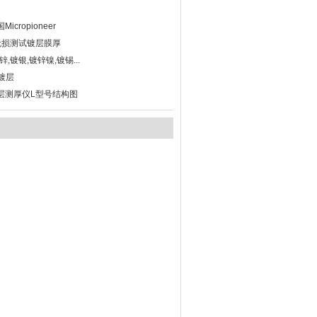
icropioneer
无损测试镀层膜厚
,镀银,镀锌镍,镀锡...
镀层
镀层测厚仪L型号结构图