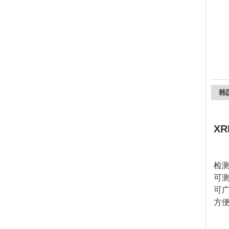
上海精诚兴仪器仪表有限公司
韩
XR
检
可测
可
方