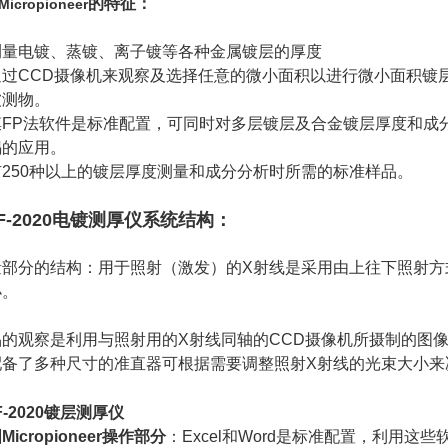
的特征：
icropioneer
测量电镀、蒸镀、离子镀等各种金属镀层的厚度
通过CCD摄像机来观察及选择任意的微小面积以进行微小面积镀
被测物。
膜FP法软件是标准配置，可同时对多层镀层及合金镀层厚度和成
锡的应用。
有250种以上的镀层厚度测量和成分分析时所需的标准样品。
F-2020电镀测厚仪系统结构
：
量部分的结构：用于照射（激发）的X射线是采用由上往下照射方
小。
品的观察是利用与照射用的X射线同轴的CCD摄像机所摄制的图
配备了多种尺寸的准直器可根据需要调整照射X射线的光束大小来
F-2020镀层测厚仪
Micropioneer操作部分
：Excel和Word是标准配置，利用这些