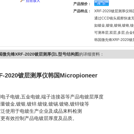
点击放大
产品报价：
产品特点：
XRF-2020镀层测厚仪韩国M
通过CCD镜头观察快速
如镀金,镀镍,镀铜,镀铬,镍锌
可测单层,双层,多层,合金
韩国微先锋XRF-2020
国微先锋XRF-2020镀层测厚仪L型号结构图
的详细资料：
F-2020镀层测厚仪
韩国Micropioneer
测电子电镀,五金电镀,端子连接器等产品电镀层厚度
量镀金,镀银.镀锌.镀镍,镀锡.镀铬,镀锌镍等
广泛使用于电镀生产企业及成品来料检测
便更有效控制产品电镀层厚度及品质。