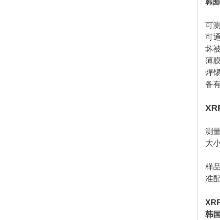
韩国M
可
可
坏
薄
焊
备
XR
测
大
样
准
XR
韩国