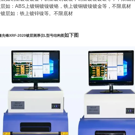
镀层如：ABS上镀铜镀镍镀铬，铁上镀铜镀镍镀金等，不限底材
金镀层如：铁上镀锌镍等。不限底材
如下图
微先锋XRF-2020镀层测厚仪L型号结构图