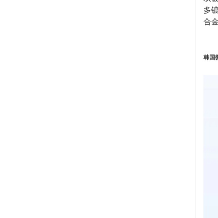
多
合
韩国