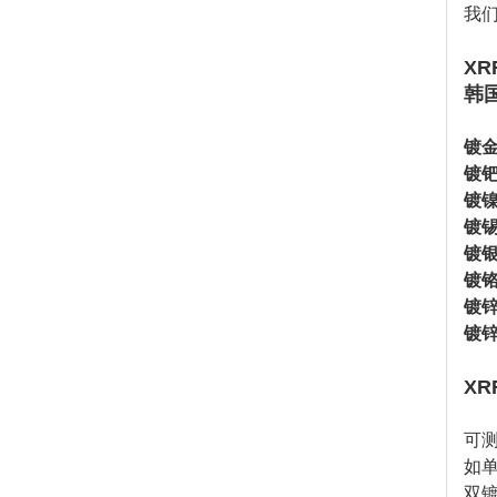
我
XR
韩国
镀金
镀钯
镀镍
镀锡
镀银
镀铬
镀锌
镀锌
XR
可
如
双