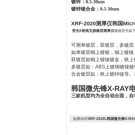
镀锌：0.5-30um
镀锌镍合金：0.5-30um
XRF-2020测厚仪
韩国Micro
荧光X射线无损镀层测厚仪
规格型号如
可测单镀层，双镀层，多镀层
如单镀层铜上镀银，铜上镀镍
双镀层如铜上镀镍镀金，铁上
多镀层如：ABS上镀铜镀镍
合金镀层如：铁上镀锌镍等。
韩国微先锋X-RAY
三款机型均为全自动台面，自
如果你对
XRF-2020L韩国微先锋X-R