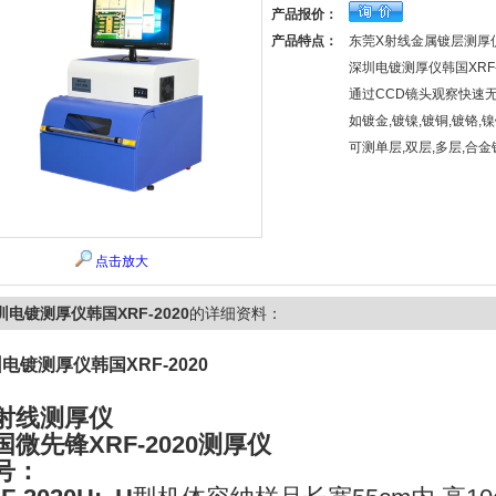
产品报价：
产品特点：
东莞X射线金属镀层测厚仪韩
深圳电镀测厚仪韩国XRF-
通过CCD镜头观察快速
如镀金,镀镍,镀铜,镀铬,镍锌
可测单层,双层,多层,合金
点击放大
圳电镀测厚仪韩国XRF-2020
的详细资料：
电镀测厚仪韩国XRF-2020​
-射线测厚仪
国微先锋
XRF-2020
测厚仪
号：