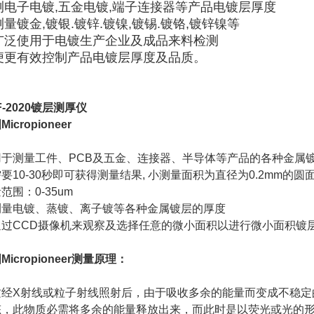
测电子电镀,五金电镀,端子连接器等产品电镀层厚度
量镀金,镀银.镀锌.镀镍,镀锡.镀铬,镀锌镍等
广泛使用于电镀生产企业及成品来料检测
便更有效控制产品电镀层厚度及品质。
F-2020镀层测厚仪
icropioneer
用于测量工件、PCB及五金、连接器、半导体等产品的各种金属
要10-30秒即可获得测量结果, 小测量面积为直径为0.2mm的圆
范围：0-35um
测量电镀、蒸镀、离子镀等各种金属镀层的厚度
通过CCD摄像机来观察及选择任意的微小面积以进行微小面积镀
Micropioneer测量原理：
质经X射线或粒子射线照射后，由于吸收多余的能量而变成不稳定
态，此物质必需将多余的能量释放出来，而此时是以荧光或光的形