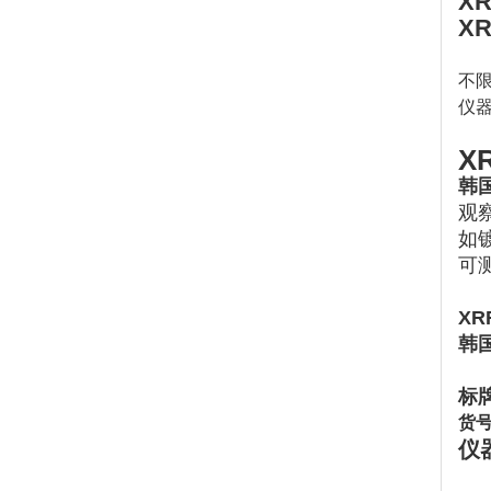
XR
XR
不限
仪器
X
韩国
观
如镀
可
XR
韩国
标牌
货号
仪