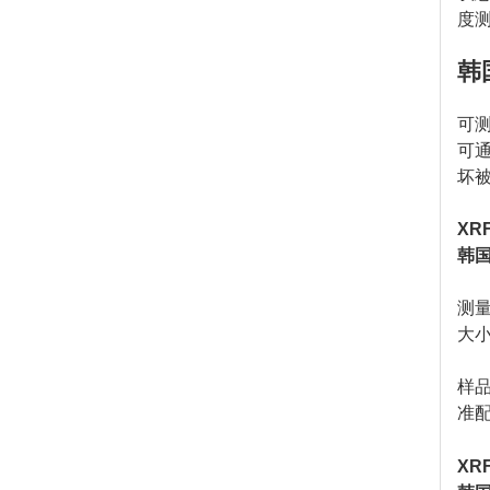
度
韩国
可
可
坏
XR
韩国
测
大
样
准
XR