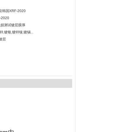
国XRF-2020
2020
无损测试镀层膜厚
,镀银,镀锌镍,镀锡...
镀层