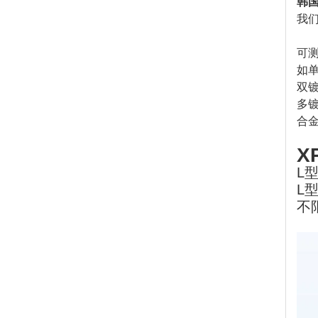
韩国
我
可
如
双
多
合
X
L
L
不