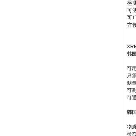
检
可测
可
方
XR
韩国M
可
只需
测量
可
可
韩国
物
状