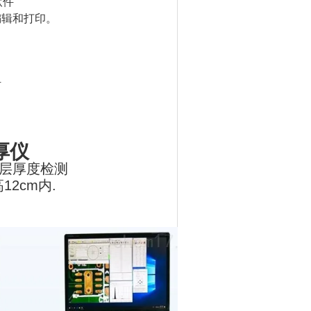
软件
编辑和打印。
材
膜厚仪
镀层厚度检测
12cm内.