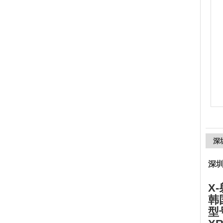
上海精诚兴仪器仪表有限公司
深
深圳
X
韩
型