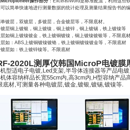
Micropioneer操作部分
：Excel和Word是标准配置，利用这些
们可以简单快速地进行测量数据的统计处理及测量结果报告书的
测单镀层，双镀层，多镀层，合金镀层等，不限底材。
单镀层铜上镀银，铜上镀镍，铜上镀锌，铜上镀锡，铁上镀镍等
镀层如铜上镀镍镀金，铁上镀铜镀镍，铜上镀镍镀银等，不限底
镀层如：ABS上镀铜镀镍镀铬，铁上镀铜镀镍镀金等，不限底材
金镀层如：铁上镀锌镍等。不限底材
RF-2020L测厚仪韩国MicroP电镀
型机型适电子电镀,Led支架,半导体连接器等产品电
型机体容纳样品长宽55cm内,高3cm内,H型容纳产品高
限底材,可测量各种电镀层,镀金,镀银,镀锡,镀镍等.