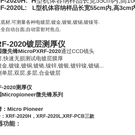
F-2020H: H
型机体容纳样品长宽55cm内,高10
F-2020L:
L
型机体容纳样品长宽55cm内,高3cm
底材,可测量各种电镀层,镀金,镀银,镀锡,镀镍等.
全自动台面,自动雷射对焦点.
RF-2020镀层测厚仪
微先锋MicroPXRF-2020
通过CCD镜头
察,快速无损测试电镀层膜厚
金,镀镍,镀铜,镀铬,镍锌,镀银,镀锌镍,镀锡...
测单层,双层,多层,合金镀层
F-2020测厚仪
Micropioneer微先锋系列
：Micro Pioneer
：XRF-2020H，XRF-2020L,XRF-PCB三款
器功能：