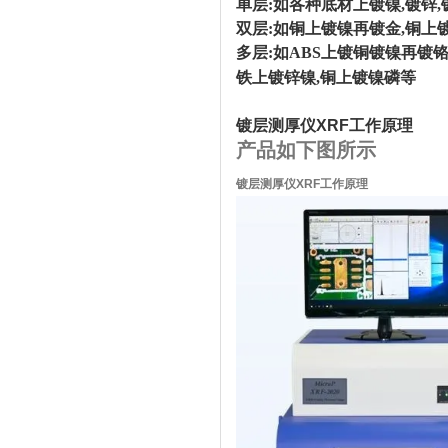
单层:如各种底材上镀镍,镀锌,
双层:如铜上镀镍再镀金,铜上
多层:如ABS上镀铜镀镍再镀铬
铁上镀锌镍,铜上镀镍磷等
镀层测厚仪XRF工作原理
产品如下图所示
镀层测厚仪XRF工作原理