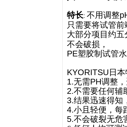
特长
不用调整
p
:
只需要将试管前
大部分项目约五
不会破损，
PE
塑胶制试管水
KYORITSU日本
1.
无需
PH
调整，
2.
不需要任何辅
3.
结果迅速得知
4.
小且轻便，每
5.
不会破裂无危