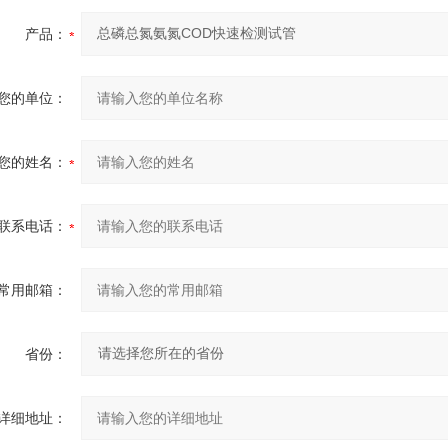
产品：
您的单位：
您的姓名：
联系电话：
常用邮箱：
省份：
详细地址：