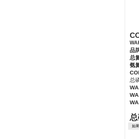
C
W
品
总氮
氨氮
CO
总
WAK
WAK
WAK
总
如果