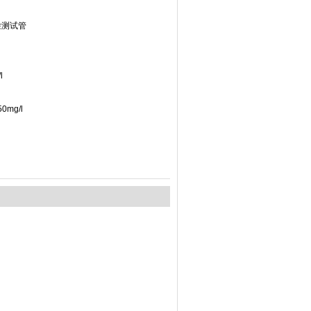
检测试管
l
mg/l