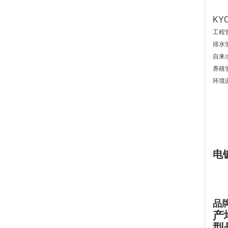
KY
工程
排水
自来
养殖
环境
电
品
产
型