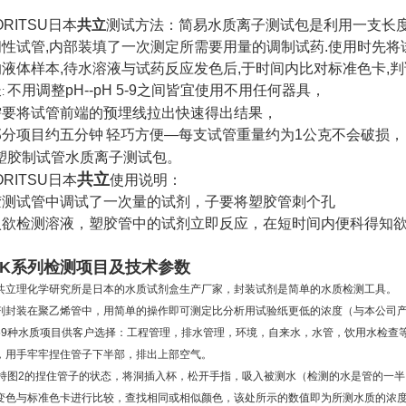
ORITSU日本
共立
测试方法：简易水质离子测试包是利用一支长
闭性试管
,
内部装填了一次测定所需要用量的调制试药
.
使用时先将
的液体样本
,
待水溶液与试药反应发色后
,
于时间内比对标准色卡
,
判
长
不用调整
pH--pH 5-9
之间皆宜使用不用任何器具，
:
需要将试管前端的预埋线拉出快速得出结果，
部分项目约五分钟
轻巧方便
—
每支试管重量约为
1
公克不会破损，
塑胶制试管水质离子测试包。
共立
ORITSU日本
使用说明：
胶测试管中调试了一次量的试剂，子要将塑胶管刺个孔
入欲检测溶液，塑胶管中的试剂立即反应，在短时间内便科得知
K
系列检测项目及技术参数
共立理化学研究所是日本的水质试剂盒生产厂家，封装试剂是简单的水质检测工具。
剂封装在聚乙烯管中，用简单的操作即可测定比分析用试验纸更低的浓度（与本公司
59
种水质项目供客户选择：工程管理，排水管理，环境，自来水，水管，饮用水检查
，用手牢牢捏住管子下半部，排出上部空气。
持图
2
的捏住管子的状态，将洞插入杯，松开手指，吸入被测水（检测的水是管的一半
变色与标准色卡进行比较，查找相同或相似颜色，该处所示的数值即为所测水质的浓