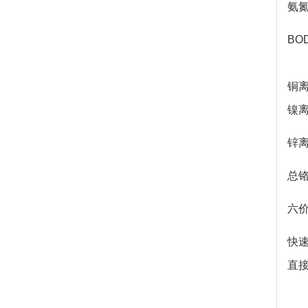
氨氮
BO
铜离
镍离
锌离
总铬
六价
快
直