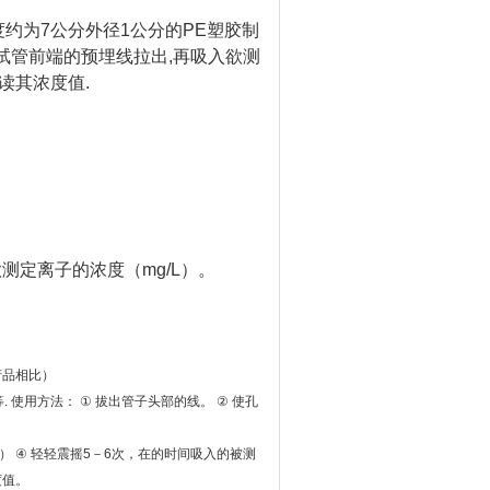
度约为
7
公分外径
1
公分的
PE
塑胶制
试管前端的预埋线拉出
,
再吸入欲测
读其浓度值
.
欲测定离子的浓度（
mg/L
）。
产品相比）
等
.
使用方法：
①
拔出管子头部的线。
②
使孔
）
④
轻轻震摇
5
－
6
次，在的时间吸入的被测
度值。