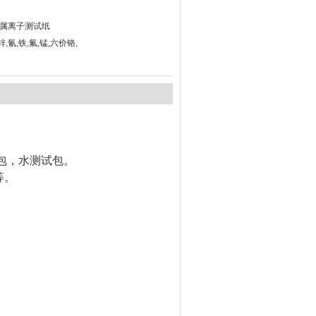
属离子测试纸
,氰,铁,氟,锰,六价铬,
析包，水测试包。
等。