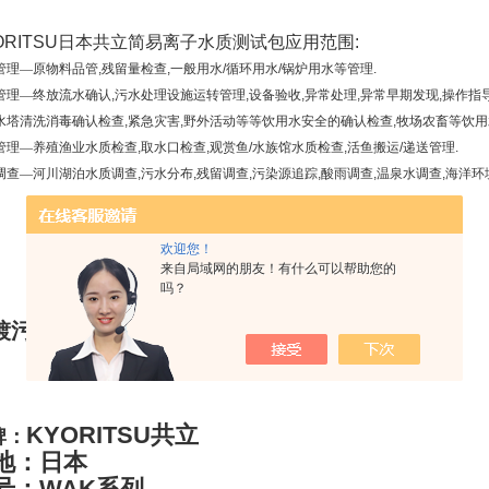
ORITSU日本共立简易离子水质测试包
应用范围
:
管理—原物料品管
,
残留量检查
,
一般用水
/
循环用水
/
锅炉用水等管理
.
管理—终放流水确认
,
污水处理设施运转管理
,
设备验收
,
异常处理
,
异常早期发现
,
操作指
水塔清洗消毒确认检查
,
紧急灾害
,
野外活动等等饮用水安全的确认检查
,
牧场农畜等饮用
管理—养殖渔业水质检查
,
取水口检查
,
观赏鱼
/
水族馆水质检查
,
活鱼搬运
/
递送管理
.
调查—河川湖泊水质调查
,
污水分布
,
残留调查
,
污染源追踪
,
酸雨调查
,
温泉水调查
,
海洋环
欢迎您！
来自局域网的朋友！有什么可以帮助您的
吗？
镀污水中铜镍铬锌重金属离子测试纸
KYORITSU共立
牌：
地：日本
号：WAK系列