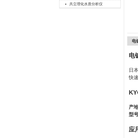
共立理化水质分析仪
上海精诚兴仪器仪表有限公司
电
电
日本
快速
K
产
型号
应