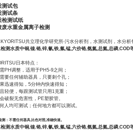
质测试包
质测试条
质检测试纸
镀废水重金属离子检测
本
KYORITSU
共立理化学研究所
-
污水分析剂，水测试剂，水分析
检测水质中铜,镍.铬,锌,氰,铁,氟,锰,六价铬,氨氮,总氮,总磷,COD
ORITSU日本
特点：
需
PH
调整，适用于
PH5-9
之间；
需要任何辅助器具，只要刺个孔；
果迅速得知，
5
分钟内快速得知；
且轻便，每跟测试管只用
1
克重；
会破裂无危害性，
PE
塑胶管。
任何人均可测试；任何地方都可以测试。
检测：不需任何器具,比色对照,准确快速。
检测水质中铜,镍.铬,锌,氰,铁,氟,锰,六价铬,氨氮,总氮,总磷,COD