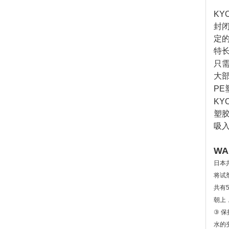
KY
封
定
特
只
大
PE
KY
塑
吸
WA
日本
将试
共有
朝上
③
保
水的