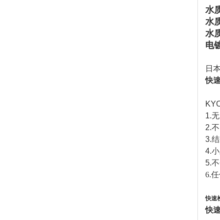
水
水
水
电
日
快速
KY
1.
无
2.
不
3.
结
4.
小
5.
不
6.
快速
快速