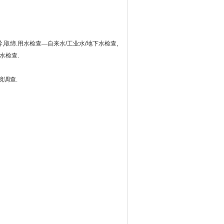
导
,
取缔
.
用水检查—自来水
/
工业水
/
地下水检查
,
水检查
.
境调查
.