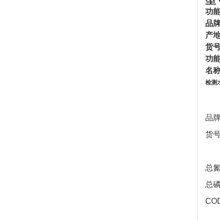
功
品
产
货号
功
名称
检测
品
货号
总氮
总磷
CO