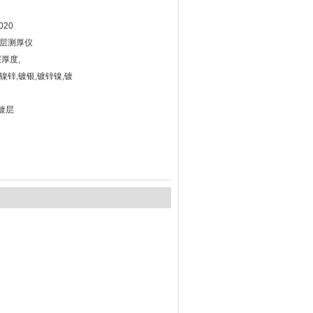
20
列镀层测厚仪
厚度,
镍锌,镀银,镀锌镍,镀
镀层