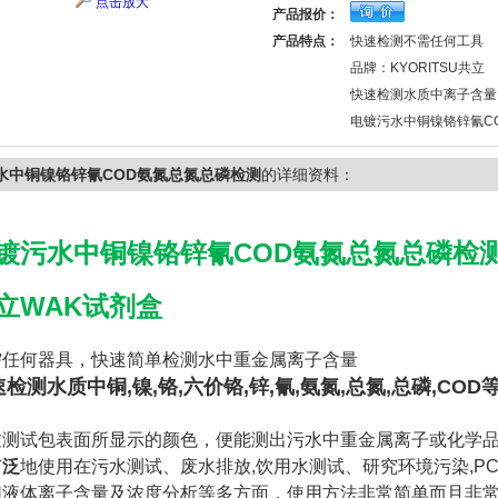
点击放大
产品报价：
产品特点：
快速检测不需任何工具
品牌：KYORITSU共立
快速检测水质中离子含量
电镀污水中铜镍铬锌氰C
水中铜镍铬锌氰COD氨氮总氮总磷检测
的详细资料：
镀
污水中铜镍铬锌氰COD氨氮总氮总磷检
立WAK试剂盒
需任何器具，快速简单检测水中重金属离子含量
检测水质中铜,镍,铬,六价铬,锌,氰,氨氮,总氮,总磷,COD
过测试包表面所显示的颜色，便能测出污水中重金属离子或化学
广
泛
地使用在污水测试、废水排放,饮用水测试、研究环境污染,P
切液体离子含量及浓度分析等多方面，使用方法非常简单而且非常