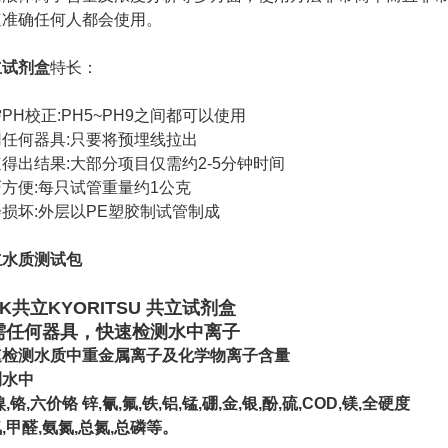
速准确任何人都会使用。
立试剂盒
特长：
PH校正:PH5~PH9之间都可以使用
用任何器具:只要将预埋线拉出
得出结果:大部分项目仅需约2-5分钟时间
方便:每只试管重量约1公克
损坏:外层以PE塑胶制试管制成
立水质测试包
K共立KYORITSU 共立试剂盒
需任何器具，快速检测水中离子
速检测水质中重金属离子及化学物离子含量
测水中
镍,铬,六价铬 锌,氰,氟,铁,铝,锰,硼,金,银,酚,硫,COD,镁,全硬度
,甲醛,氨氮,总氮,总磷等。