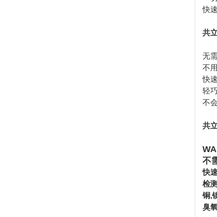
快
共
无需
不
快速
轻巧
不会
共
WA
不
快
检
铜,
臭氧