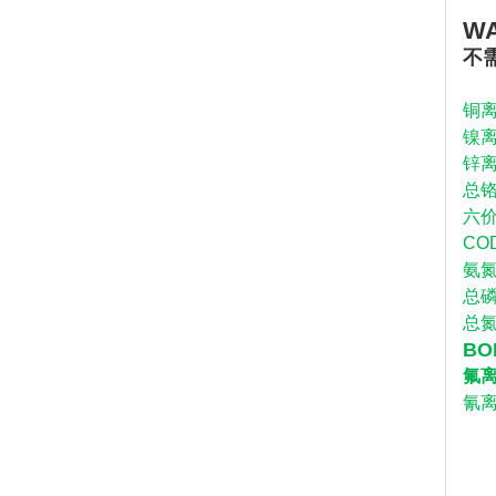
W
不
铜离
镍离
锌离
总铬
六价
CO
氨氮
总磷
总氮
BO
氟离
氰离