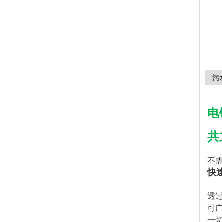
上海精诚兴仪器仪表有限公司
污
电
共
不
快速
透
可
一