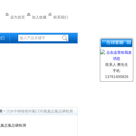
设为首页
加入收藏
联系我们
我们
联系人:樊先生
手机:
13761400826
测
> 污水中铜镍铬锌氰COD氨氮总氮总磷检测
氨氮总氮总磷检测