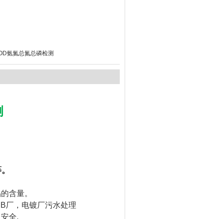
OD氨氮总氮总磷检测
测
等。
品的含量。
CB厂，电镀厂污水处理
安全.