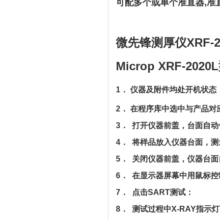
可配多个或单个准直器,准
微先锋测厚仪XRF-
Microp XRF-2020
L
1． 仪器及附件均处开机状态
2． 在程序库中选中与产品
3． 打开仪器前盖，台面自动
4． 将样品放入仪器台面，
5． 关闭仪器前盖，仪器台
6． 在显示器屏幕中用鼠标
7． 点击SART测试：
8． 测试过程中X-RAY指