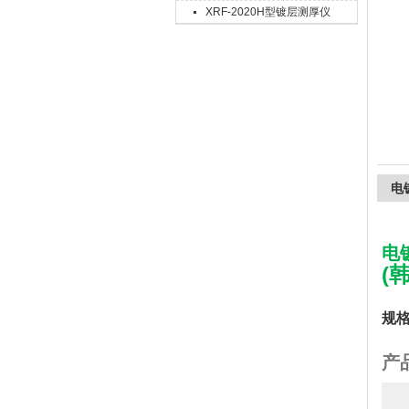
XRF-2020H型镀层测厚仪
上海精诚兴仪器仪表有限公司
电
电
(韩
规
产