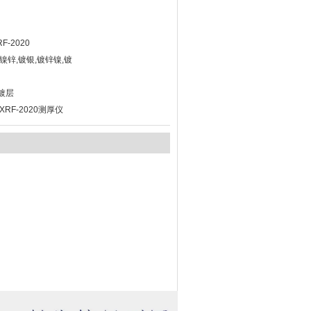
-2020
镍锌,镀银,镀锌镍,镀
镀层
F-2020测厚仪