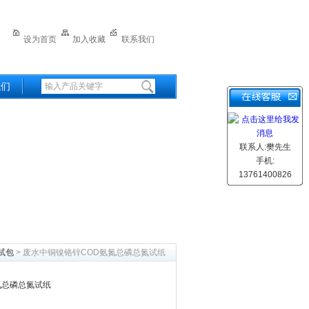
设为首页
加入收藏
联系我们
我们
联系人:樊先生
手机:
13761400826
试包
> 废水中铜镍铬锌COD氨氮总磷总氮试纸
氮总磷总氮试纸