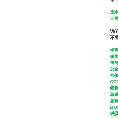
废
不
W
不
铜离
镍离
锌离
总铬
六价
CO
氨氮
总磷
总氮
BO
铁离