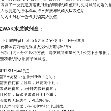
部装填了一次测定所需要用量的调制试药
.
使用时先将试管前端的
吸入欲测定的液体样本
,
待水溶液与试药反应发色后
时间内比对标准色卡
,
判读其浓度值
.
立WAK水质试剂盒：
长
不用调整
pH--pH 5-9
之间皆宜使用不用任何器具，
:
需要将试管前端的预埋线拉出快速得出结果，
部分项目约五分钟
轻巧方便
—
每支试管重量约为
1
公克不会破损，
塑胶制试管水质离子测试包。
ORITSU日本
特点：
需
PH
调整，适用于
PH5-9
之间；
需要任何辅助器具，只要刺个孔；
果迅速得知，
5
分钟内快速得知；
且轻便，每跟测试管只用
1
克重；
会破裂无危害性，
PE
塑胶管。
任何人均可测试；任何地方都可以测试。