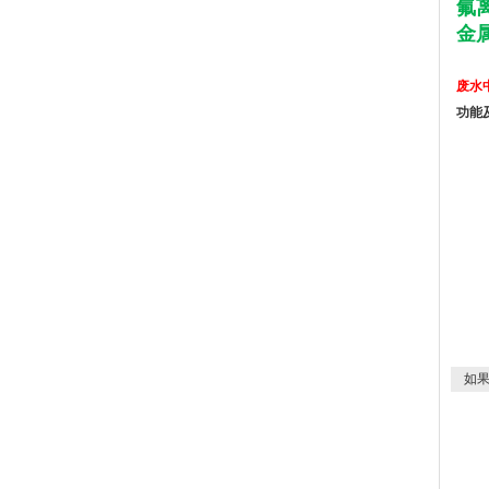
氟离
金属
废水
功能
如果