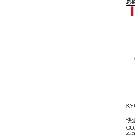
总
K
快速
CO
全硬