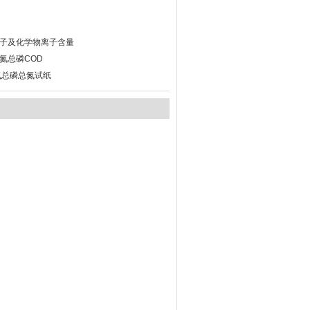
子及化学物离子含量
氮总磷COD
氮总磷总氮试纸