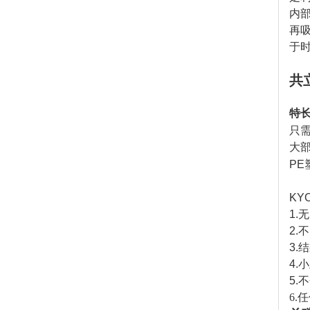
内
再
于
共
特
只
大
PE
KY
1.
无
2.
不
3.
结
4.
小
5.
不
6.