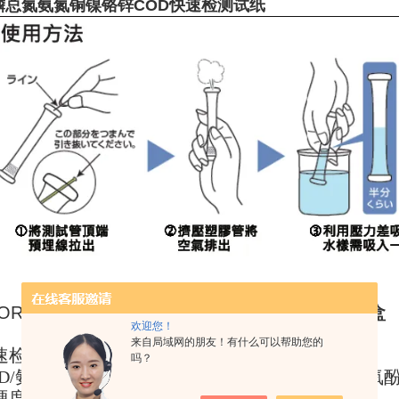
磷总氮氨氮铜镍铬锌COD快速检测试纸
YORITSU共立理化学研究所PACKTEST
水质测试盒
欢迎您！
来自局域网的朋友！有什么可以帮助您的
检测水中:铜/镍/铬/六价铬/锌/氰/铁/锰/氟/铝/银
吗？
D/氨氮/总氮/
总磷/硝酸/亚硝酸/金/硼/硫/甲醛/臭氧酚
度/*/等