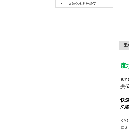
共立理化水质分析仪
上海精诚兴仪器仪表有限公司
废
废
KY
共
快速
总
KY
是