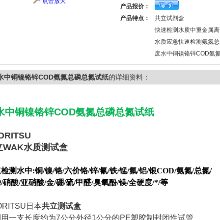
点击放大
产品报价：
产品特点：
共立试剂盒
快速检测水质中重金属离
水质应急快速检测氨氮总
废水中铜镍铬锌COD氨
水中铜镍铬锌COD氨氮总磷总氮试纸
的详细资料：
水中铜镍铬锌COD氨氮总磷总氮试纸
ORITSU
立WAK水质测试盒
检测水中:铜/镍/铬/六价铬/锌/氰/铁/锰/氟/铝/银COD/氨氮/总氮/
磷
/
硝酸/亚硝酸/金/硼/硫/甲醛/臭氧酚/镁
/
全硬度
/*/
等
ORITSU日本
共立测试盒
利用一支长度约为
7
公分外径
1
公分的
PE
塑胶制封闭性试管