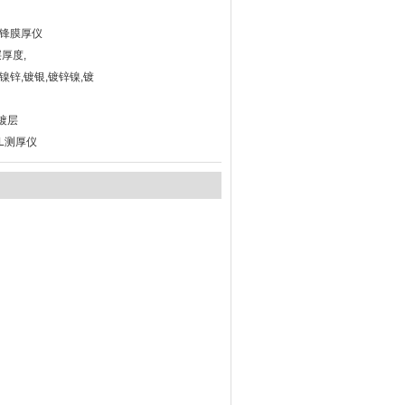
先锋膜厚仪
厚度,
镍锌,镀银,镀锌镍,镀
镀层
20L测厚仪