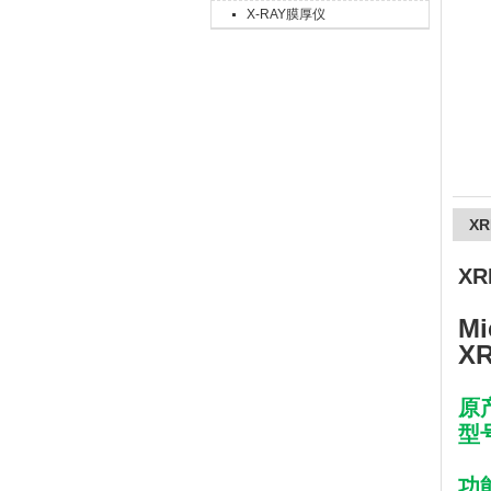
X-RAY膜厚仪
上海精诚兴仪器仪表有限公司
X
X
Mi
X
原
型号
功