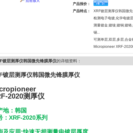
点击放大
产品报价：
产品特点：
XRF镀层测厚仪韩国微
检测电子电镀,化学电镀层
测量镀金,镀镍,镀铜,镀铬,
锡...
可测单层,双层,多层,合金
Micropioneer XRF-20
RF镀层测厚仪韩国微先锋膜厚仪
的详细资料：
RF镀层测厚仪韩国微先锋膜厚仪
cropioneer
RF-2020测厚仪
产地：韩国
：XRF-2020系列
能及应用:快速无损测量电镀层厚度