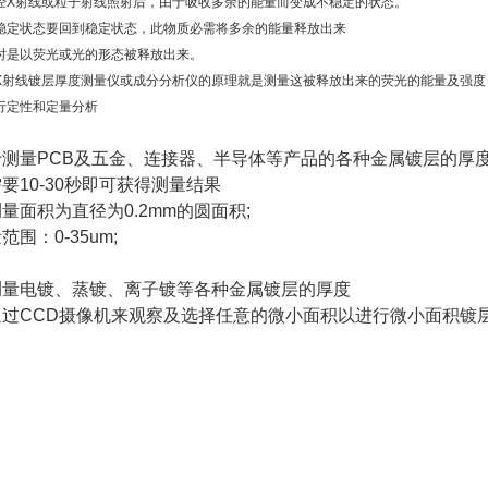
经X射线或粒子射线照射后，由于吸收多余的能量而变成不稳定的状态。
稳定状态要回到稳定状态，此物质必需将多余的能量释放出来
时是以荧光或光的形态被释放出来。
X射线镀层厚度测量仪或成分分析仪的原理就是测量这被释放出来的荧光的能量及强度
行定性和定量分析
于测量PCB及五金、连接器、半导体等产品的各种金属镀层的厚
要10-30秒即可获得测量结果
量面积为直径为0.2mm的圆面积;
范围：0-35um;
测量电镀、蒸镀、离子镀等各种金属镀层的厚度
通过CCD摄像机来观察及选择任意的微小面积以进行微小面积镀