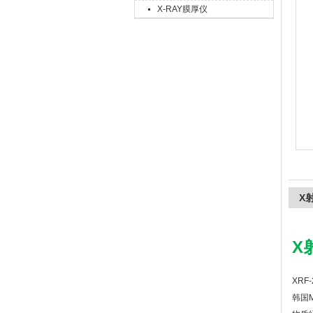
X-RAY膜厚仪
上海精诚兴仪器仪表有限公司
X
X
XRF
韩国M