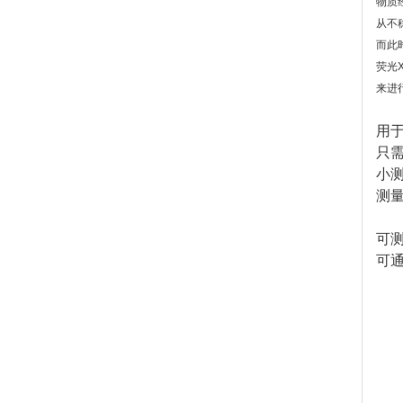
物质
从不
而此
荧光
来进
用
只需
小测
测量
可
可