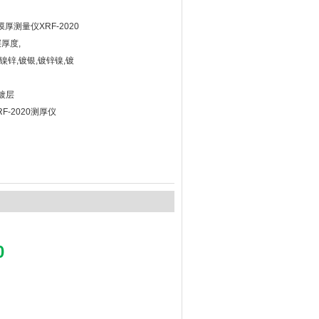
厚测量仪XRF-2020
厚度,
镍锌,镀银,镀锌镍,镀
镀层
F-2020测厚仪
0