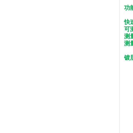
功
快
可
测
测量
镀