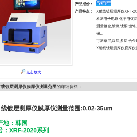
产品报价：
产品特点：
X射线镀层测厚仪XRF-2
检测电子电镀,化学电镀层
测量镀金,镀镍,镀铜,镀铬,
锡...
可测单层,双层,多层,合金
X射线镀层测厚仪膜厚仪测量
点击放大
射线镀层测厚仪膜厚仪测量范围
的详细资料：
射线镀层测厚仪膜厚仪测量范围
:0.02-35um
产地：韩国
：XRF-2020系列