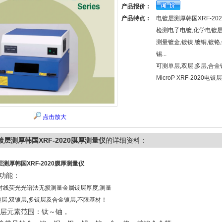
产品报价：
产品特点：
电镀层测厚韩国XRF-20
检测电子电镀,化学电镀层
测量镀金,镀镍,镀铜,镀铬,
锡...
可测单层,双层,多层,合金
MicroP XRF-2020电
点击放大
镀层测厚韩国XRF-2020膜厚测量仪
的详细资料：
测厚韩国XRF-2020膜厚测量仪
功能：
射线荧光光谱法无损测量金属镀层厚度,测量
层,双镀层,多镀层及合金镀层,不限基材！
 镀层元素范围：钛～铀，