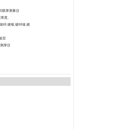
20膜厚测量仪
厚度,
镍锌,镀银,镀锌镍,镀
镀层
镀层测厚仪