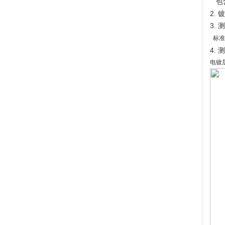
包含
2.
3. 
标准
4.
电镀层