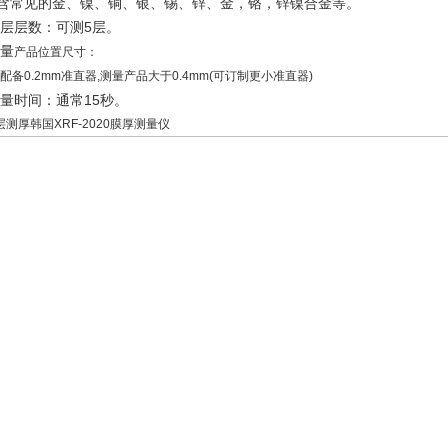
常见的金、镍、铜、银、锡、锌、金，铬，锌镍合金等。
 镀层层数：可测5层。
测量
产品位置尺寸：
配备0.2mm准直器,测量产品大于0.4mm(可订制更小准直器)
 测量时间：通常15秒。
测厚韩国XRF-2020膜厚测量仪