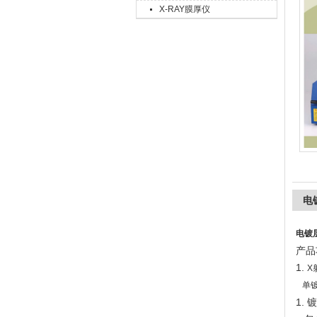
X-RAY膜厚仪
上海精诚兴仪器仪表有限公司
电
电镀层
产品
1.
X
单镀
1.