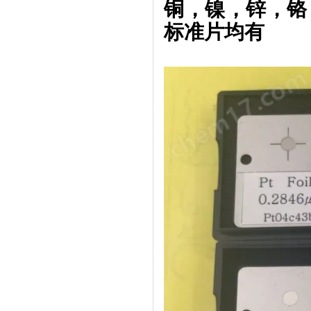
铜，镍，锌，铬
标准片均有