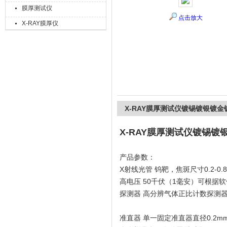
膜厚测试仪
点击放大
X-RAY膜厚仪
上海精诚兴仪器仪表有限公司
X-RAY膜厚测试仪镀锡镀银镀
X-RAY膜厚测试仪镀锡
产品参数：
X射线光管 钨靶，焦斑尺寸0.2-0.
高电压 50千伏（1毫安）可根据
探测器 高分辨气体正比计数探测
准直器 单一固定准直器直径0.2m