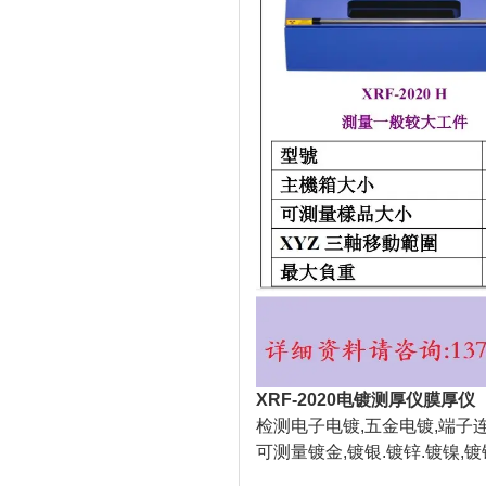
XRF-2020电镀测厚仪膜厚仪
检测电子电镀,五金电镀,端子
可测量镀金,镀银.镀锌.镀镍,镀