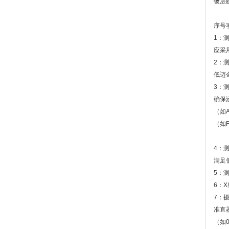
镀层
序号
1：
应采
2：测
低迈
3：
确保
（如Au
（如F
4：
满足
5：
6：
7：
准直
（如0.