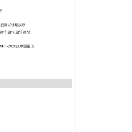
仪
无损测试镀层膜厚
镍锌,镀银,镀锌镍,镀
RF-2020膜厚测量仪