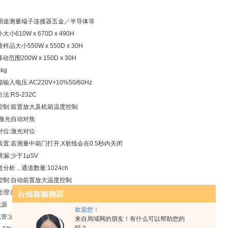
用途
测量端子连接器五金／半导体等
小大小
610W x 670D x 490H
量样品大小
550W x 550D x 30H
Z移动范围
200W x 150D x 30H
kg
箱
输入电压:AC220V+10%50/60Hz
法:RS-232C
控制:前置放大及机箱温度控制
:激光自动对焦
对位:激光对位
装置:若测量中箱门打开,X射线会在0.5秒内关闭
漏:少于1μSV
分析，通道数量:1024ch
控制:自动前置放大温度控制
处理:微电脑高速处理器
线源
欢迎您！
管:油冷,超微细对焦(选项)
来自局域网的朋友！有什么可以帮助您的