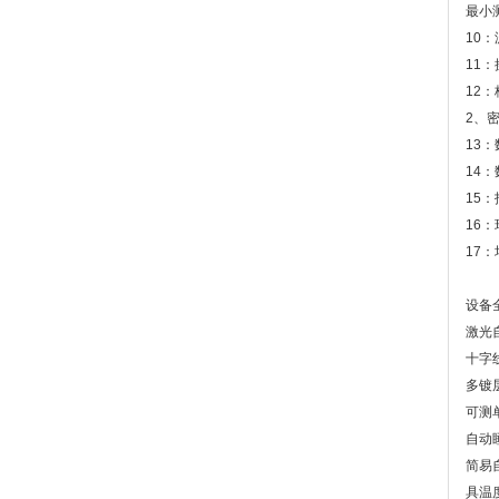
最小
10
11
12
2、
13
14
15
16：
17
设备
激光
十字
多镀
可测
自动
简易
具温