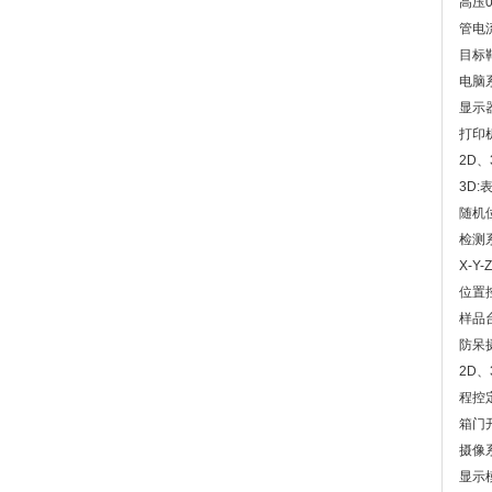
高压0
管电流
目标
电脑
显示
打印
2D
3D
随机
检测
X-
位置
样品
防呆
2D
程控
箱门
摄像
显示