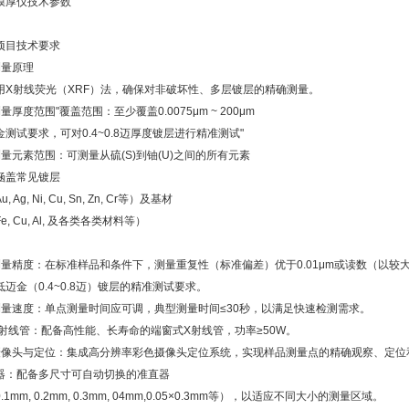
膜厚仪技术参数
项目
技术要求
测量原理
用X射线荧光（XRF）法，确保对非破坏性、多层镀层的精确测量。
量厚度范围"覆盖范围：至少覆盖0.0075μm ~ 200μm
金测试要求，可对0.4~0.8迈厚度镀层进行精准测试"
测量元素范围：可测量从硫(S)到铀(U)之间的所有元素
涵盖常见镀层
, Ag, Ni, Cu, Sn, Zn, Cr等）及基材
e, Cu, Al, 及各类各类材料等）
测量精度：在标准样品和条件下，测量重复性（标准偏差）优于0.01μm或读数（以较
低迈金（0.4~0.8迈）镀层的精准测试要求。
测量速度：单点测量时间应可调，典型测量时间≤30秒，以满足快速检测需求。
X射线管：配备高性能、长寿命的端窗式X射线管，功率≥50W。
摄像头与定位：集成高分辨率彩色摄像头定位系统，实现样品测量点的精确观察、定位
器：配备多尺寸可自动切换的准直器
1mm, 0.2mm, 0.3mm, 04mm,0.05
×0.3mm
等），以适应不同大小的测量区域。