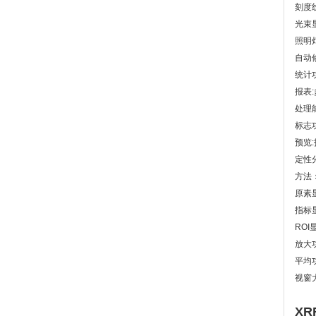
刻度
光束
照明
自动
统计
报表
处理
标志
预览
定性
方法
原素
指标
ROI
放大
平均
视窗
XR