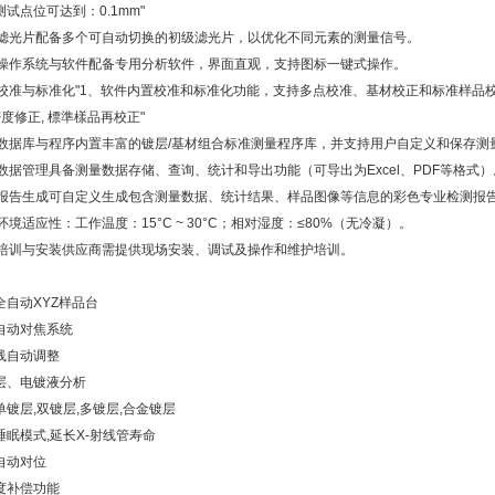
测试点位可达到：0.1mm"
：滤光片配备多个可自动切换的初级滤光片，以优化不同元素的测量信号。
：操作系统与软件
配备专用分析软件，界面直观，支持图标一键式操作。
：校准与标准化
"1、软件内置校准和标准化功能，支持多点校准、基材校正和标准样品
密度修正, 標準樣品再校正"
：数据库与程序
内置丰富的镀层/基材组合标准测量程序库，并支持用户自定义和保存测
：数据管理具备测量数据存储、查询、统计和导出功能（可导出为Excel、PDF等格式
：报告生成可自定义生成包含测量数据、统计结果、样品图像等信息的彩色专业检测报
环境适应性：工作温度：15°C ~ 30°C；相对湿度：≤80%（无冷凝）。
：培训与安装供应商需提供现场安装、调试及操作和维护培训。
全自动XYZ样品台
自动对焦系统
线自动调整
层、电镀液分析
单镀层,双镀层,多镀层,合金镀层
睡眠模式,延长X-射线管寿命
自动对位
度补偿功能