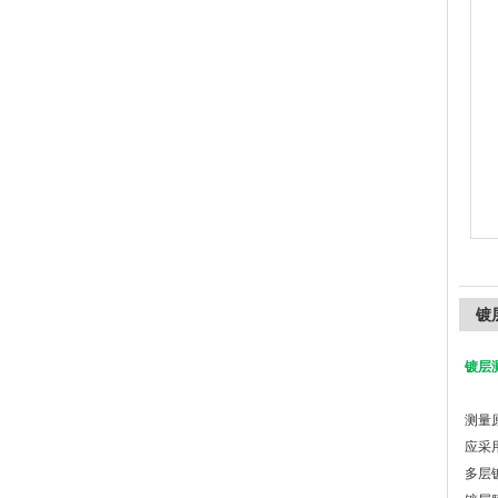
上海精诚兴仪器仪表有限公司
镀
镀层
测量
应采
多层