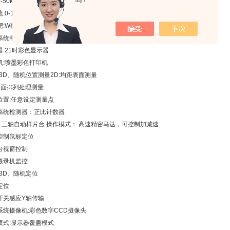
吗？
-50kV(程控)
:0-1mA(程控)
靶:W靶
系统
电脑:IBM兼容
器:21时彩色显示器
机:喷墨彩色打印机
、3D、随机位置测量2D:均距表面测量
:表面排列处理测量
位置:任意设定测量点
系统
检测器：正比计数器
Y-Z 三轴自动样片台 操作模式： 高速精密马达，可控制加减速
控制
鼠标定位
台视窗控制
摄录机监控
、3D、随机定位
定位
开关感应Y轴传输
系统
摄像机:彩色数字CCD摄像头
模式:显示器覆盖模式