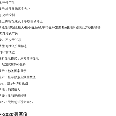
线:软件产生
显示:软件显示真实大小
灯:光暗控制
修正功能:光束及十字线自动修正
功能
处理项目:最大/最小值,位移,平均值,标准差,Bar图表R图表及方型图等等
:多种模式可选
能力:不少于90项
功能:可插入公司标志
:打印前预览
分析
显示模式：原素频谱显示
：ROI距离定性分析
显示：标签图案显示
显示：显示原素及测量数值
显示：显示ROI彩色图
功能：局部倍大
功能：柔和显示频谱
大小：无级别式视窗大小
F-2020测厚仪