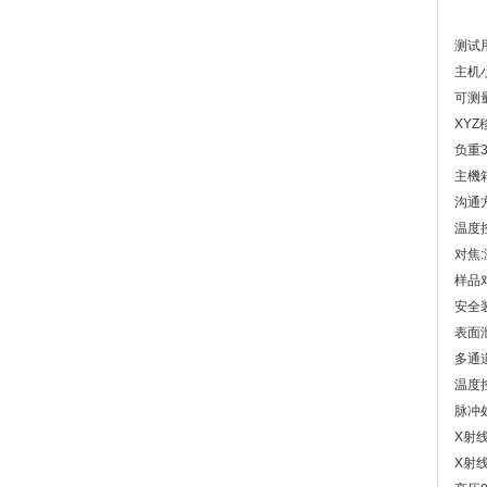
测试
主机
可测
XY
负重3
主機
沟通方
温度
对焦
样品
安全
表面泄
多通道
温度
脉冲
X射
X射线