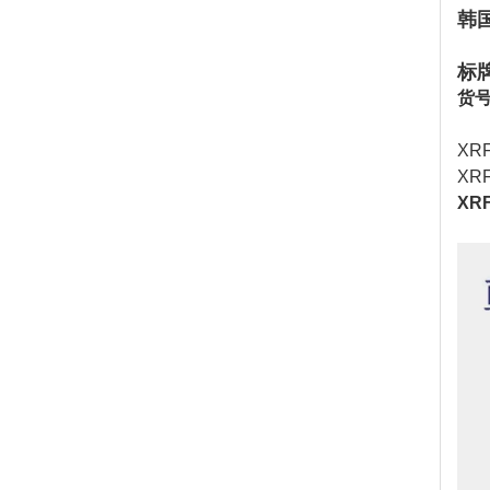
韩国
标牌
货号
XR
XR
XR