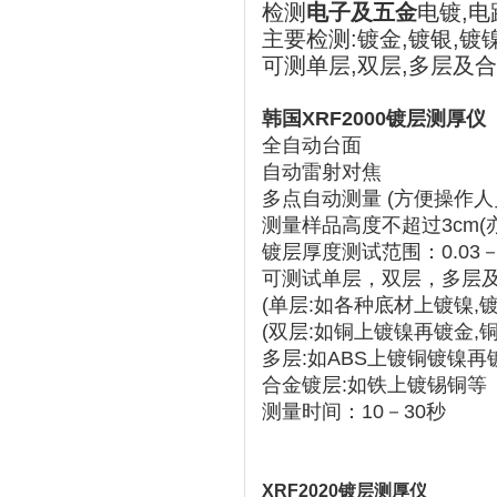
检测
电子及五金
电镀,电
主要检测:镀金,镀银,镀
可测单层,双层,多层及
韩国XRF2000镀层测厚仪
全自动台面
自动雷射对焦
多点自动测量 (方便操作
测量样品高度不超过3cm(亦
镀层厚度测试范围：0.03－
可测试单层，双层，多层
(单层:如各种底材上镀镍,镀
(双层:如铜上镀镍再镀金,
多层:如ABS上镀铜镀镍再
合金镀层:如铁上镀锡铜等
测量时间：10－30秒
XRF2020镀层测厚仪