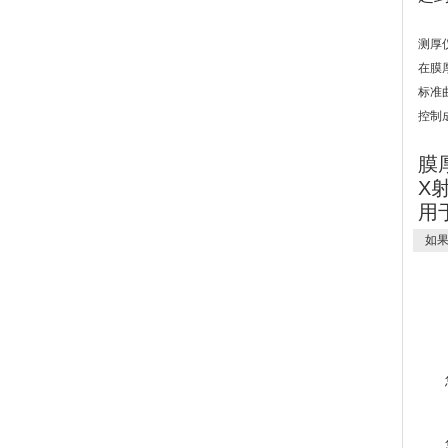
测厚
在膜
标准
控制
膜
X
用
如果