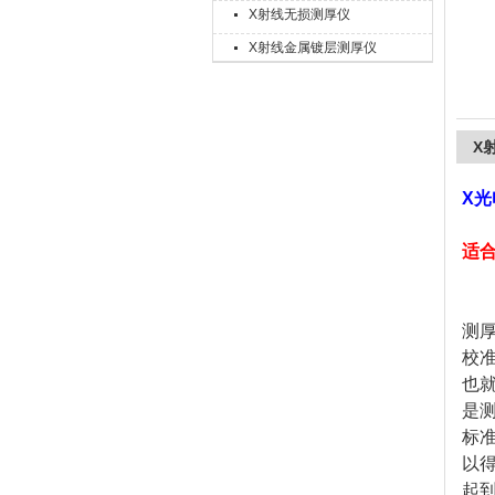
X射线无损测厚仪
X射线金属镀层测厚仪
上海精诚兴仪器仪表有限公司
X
X光
适
测
校
也
是
标
以
起