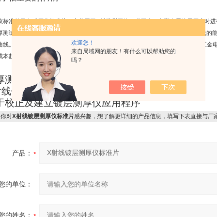
仪标准片又名膜厚仪校准片，专业用于X射线测厚仪（膜厚仪）在测金属镀层厚度时进
厚测试中常用的标准曲线法，是测量已知厚度或组成的标准样品，根据荧光X-射线的
欢迎您！
曲线。以此标准曲线来测量镀层样品，以得到镀层厚度或组成比率。对于PCB、五金
来自局域网的朋友！有什么可以帮助您的
成本起到了很重要的作用。
吗？
厚测试中常用的标准曲线法
射线镀层测厚仪标准片
于校正及建立镀层测厚仪应用程序
你对
X射线镀层测厚仪标准片
感兴趣，想了解更详细的产品信息，填写下表直接与厂
产品：
您的单位：
您的姓名：