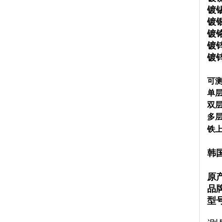
镀锡
镀银
镀铬
镀锌
镀锌
可
单层
双层
多层
铁上
韩国
原
品牌
型号