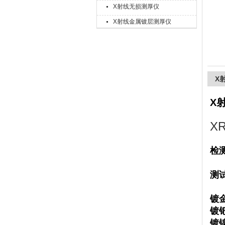
X射线无损测厚仪
X射线金属镀层测厚仪
上海精诚兴仪器仪表有限公司
X
X
X
检
测
镀金
镀钯
镀镍