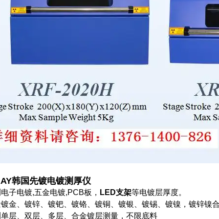
-RAY韩国先镀电镀测厚仪
电子电镀,五金电镀,PCB板，
LED支架
等电镀层厚度。
量镀金、镀锌、镀钯、镀铬、镀铜、镀银、镀锡、镀镍，镀锌镍
测单层、双层、多层、合金镀层测量，不限底料