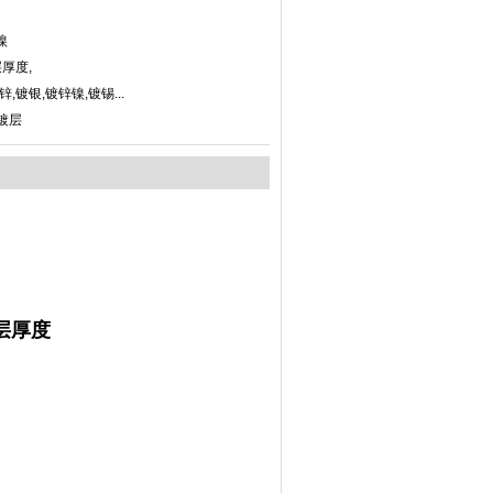
镍
厚度,
,镀银,镀锌镍,镀锡...
镀层
层厚度