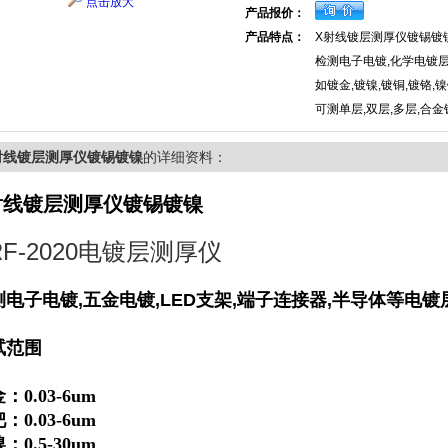
点击放大
产品报价：
产品特点：
X射线镀层测厚仪镀锡镀
检测电子电镀,化学电镀层
如镀金,镀镍,镀铜,镀铬,镍锌
可测单层,双层,多层,合金
射线镀层测厚仪镀锡镀镍
的详细资料：
射线镀层测厚仪镀锡镀镍
RF-2020电镀层测厚仪
测电子电镀,五金电镀,
LED支架
,端子连接器,半导体等电镀
试范围
：0.
03
-6um
：0.03-6um
：0.5-30um