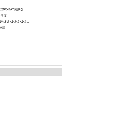
20X-RAY测厚仪
厚度,
,镀银,镀锌镍,镀锡...
镀层