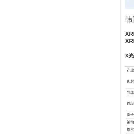
韩国
XR
XR
X光
产业
IC
导线
PCB
端子
被动
螺丝