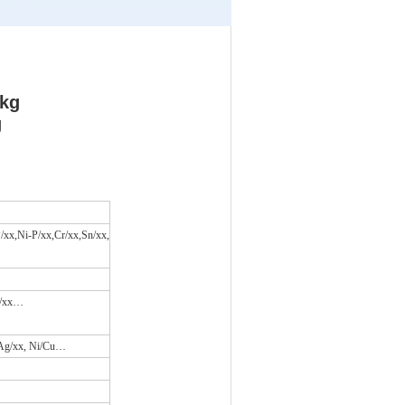
kg
g
xx,Ni-P/xx,Cr/xx,Sn/xx,
Sn/xx…
 Ag/xx, Ni/Cu…