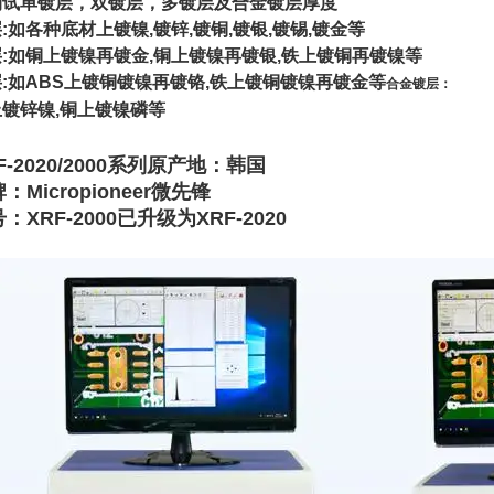
测试单镀层，双镀层，多镀层及合金镀层厚度
:如各种底材上镀镍,镀锌,镀铜,镀银,镀锡,镀金等
:如铜上镀镍再镀金,铜上镀镍再镀银,铁上镀铜再镀镍等
:如ABS上镀铜镀镍再镀铬,铁上镀铜镀镍再镀金等​
合金镀层：
镀锌镍,铜上镀镍磷等
F-2020/2000系列原产地：韩国
：Micropioneer微先锋
：XRF-2000已升级为XRF-2020