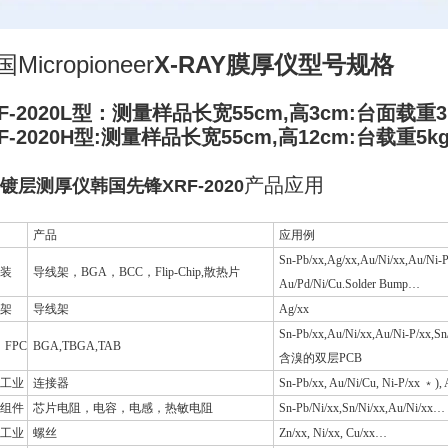
Micropioneer
X-RAY膜厚仪型号规格
F-2020L型：测量样品长宽55cm,高3cm:台面载重3
F-2020H型:
测量样品长宽55cm,高
12cm:台载重5k
产品应用
镀层测厚仪韩国先锋XRF-2020
产品
应用例
Sn-Pb/xx,Ag/xx,Au/Ni/xx,Au/Ni-P/
封装
导线架，BGA，BCC，Flip-Chip,散热片
Au/Pd/Ni/Cu.Solder Bump…
架
导线架
Ag/xx
Sn-Pb/xx,Au/Ni/xx,Au/Ni-P/xx,
 FPC
BGA,TBGA,TAB
含溴的双层PCB
工业
连接器
Sn-Pb/xx, Au/Ni/Cu, Ni-P/xx ﹡),
组件
芯片电阻，电容，电感，热敏电阻
Sn-Pb/Ni/xx,Sn/Ni/xx,Au/Ni/xx…
工业
螺丝
Zn/xx, Ni/xx, Cu/xx…