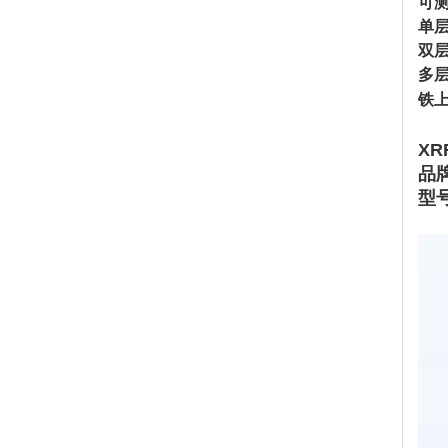
可
单层
双层
多层
铁上
XR
品牌
型号