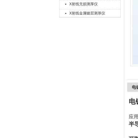
X射线无损测厚仪
X射线金属镀层测厚仪
上海精诚兴仪器仪表有限公司
电
电
应
半