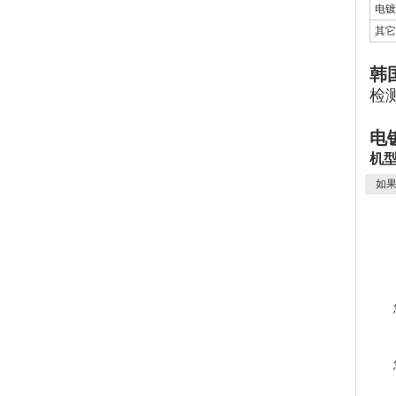
电镀
其它
韩国
检测
电
机
如果