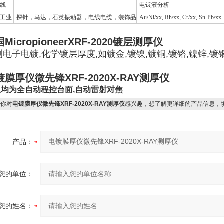
线
电镀液分析
工业
探针，马达，石英振动器，电线电缆，装饰品
Au/Ni/xx, Rh/xx, Cr/xx, Sn-Pb/xx
MicropioneerXRF-2020镀层测厚仪
电子电镀,化学镀层厚度,如镀金,镀镍,镀铜,镀铬,镍锌,镀银
镀膜厚仪微先锋XRF-2020X-RAY测厚仪
型均为全自动程控台面,自动雷射对焦
你对
电镀膜厚仪微先锋XRF-2020X-RAY测厚仪
感兴趣，想了解更详细的产品信息，
产品：
您的单位：
您的姓名：