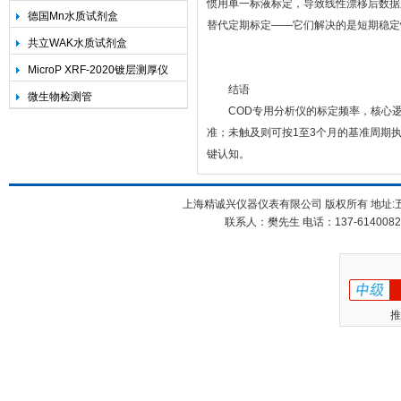
惯用单一标液标定，导致线性漂移后数据
德国Mn水质试剂盒
替代定期标定——它们解决的是短期稳定
共立WAK水质试剂盒
MicroP XRF-2020镀层测厚仪
结语
微生物检测管
COD专用分析仪的标定频率，核心逻辑
准；未触及则可按1至3个月的基准周期
键认知。
上海精诚兴仪器仪表有限公司 版权所有 地址:五
联系人：樊先生 电话：137-61400826
推