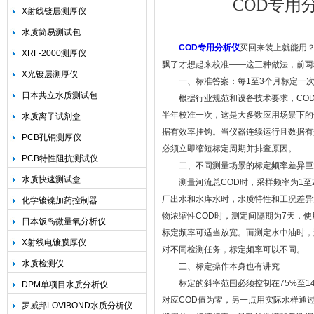
COD专用
X射线镀层测厚仪
水质简易测试包
COD专用分析仪
买回来装上就能用
XRF-2000测厚仪
飘了才想起来校准——这三种做法，前两
上海精诚兴仪器仪表有限公司
X光镀层测厚仪
一、标准答案：每1至3个月标定一次
日本共立水质测试包
根据行业规范和设备技术要求，COD专
半年校准一次，这是大多数应用场景下的
水质离子试剂盒
据有效率挂钩。当仪器连续运行且数据有
PCB孔铜测厚仪
必须立即缩短标定周期并排查原因。
PCB特性阻抗测试仪
二、不同测量场景的标定频率差异巨
水质快速测试盒
测量河流总COD时，采样频率为1至2
厂出水和水库水时，水质特性和工况差异
化学镀镍加药控制器
物浓缩性COD时，测定间隔期为7天，
日本饭岛微量氧分析仪
标定频率可适当放宽。而测定水中油时，
X射线电镀膜厚仪
对不同检测任务，标定频率可以不同。
水质检测仪
三、标定操作本身也有讲究
标定的斜率范围必须控制在75%至14
DPM单项目水质分析仪
对应COD值为零，另一点用实际水样通
罗威邦LOVIBOND水质分析仪