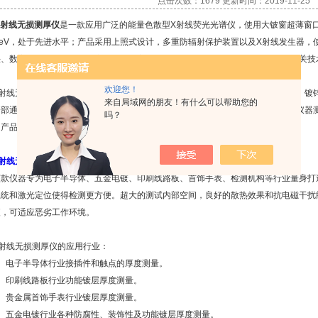
点击次数：1679 更新时间：2019-11-25
X射线无损测厚仪
是一款应用广泛的能量色散型X射线荧光光谱仪，使用大铍窗超薄窗口
9eV，处于先进水平；产品采用上照式设计，多重防辐射保护装置以及X射线发生器，
头、数字多道分析器、激光定位以及自主研发的测厚分析软件，各项指标均符合相关技
欢迎您！
线无损测厚仪主要应用于金属镀层银的测试，同时可以测试镀金、镀镍、镀锡、镀锌
来自局域网的朋友！有什么可以帮助您的
全部通过电脑来操作，实现“傻瓜”式操作模式，简单的培训既可以进行操作，整个仪器
吗？
的产品质量保驾护航。
X射线无损测厚仪
的优点：
仪器专为电子半导体、五金电镀、印刷线路板、首饰手表、检测机构等行业量身打造
系统和激光定位使得检测更方便。超大的测试内部空间，良好的散热效果和抗电磁干扰
便，可适应恶劣工作环境。
线无损测厚仪的应用行业：
电子半导体行业接插件和触点的厚度测量。
印刷线路板行业功能镀层厚度测量。
贵金属首饰手表行业镀层厚度测量。
五金电镀行业各种防腐性、装饰性及功能镀层厚度测量。