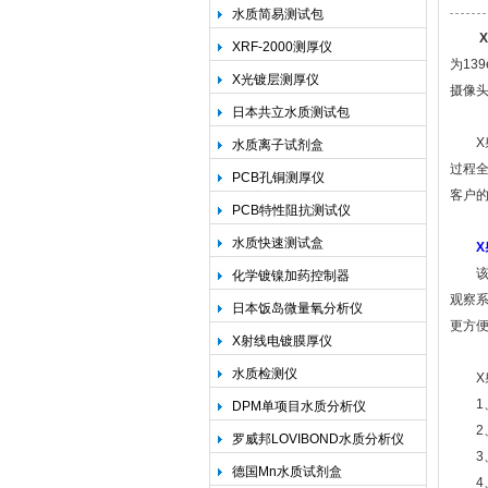
水质简易测试包
XRF-2000测厚仪
为13
上海精诚兴仪器仪表有限公司
X光镀层测厚仪
摄像
日本共立水质测试包
X射
水质离子试剂盒
过程
PCB孔铜测厚仪
客户
PCB特性阻抗测试仪
水质快速测试盒
该款
化学镀镍加药控制器
观察
日本饭岛微量氧分析仪
更方
X射线电镀膜厚仪
水质检测仪
X射
1、
DPM单项目水质分析仪
2、
罗威邦LOVIBOND水质分析仪
3、
德国Mn水质试剂盒
4、