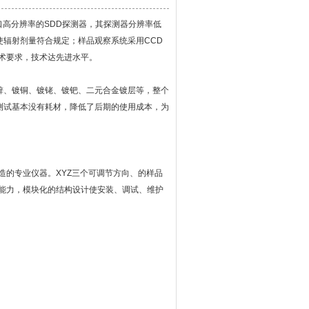
高分辨率的SDD探测器，其探测器分辨率低
使辐射剂量符合规定；样品观察系统采用CCD
术要求，技术达先进水平。
、镀铜、镀铑、镀钯、二元合金镀层等，整个
测试基本没有耗材，降低了后期的使用成本，为
的专业仪器。XYZ三个可调节方向、的样品
能力，模块化的结构设计使安装、调试、维护