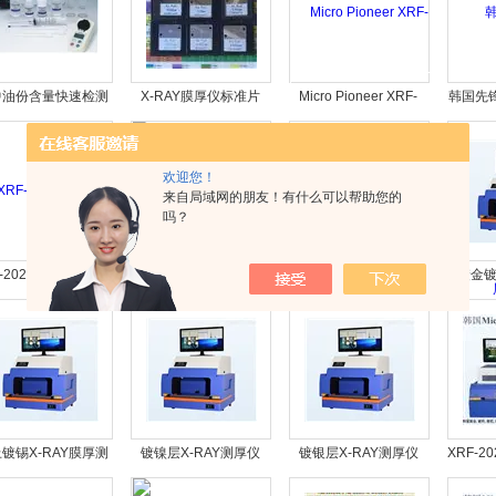
中油份含量快速检测
X-RAY膜厚仪标准片
Micro Pioneer XRF-
韩国先锋M
2020镀层测厚仪
XRF-
欢迎您！
来自局域网的朋友！有什么可以帮助您的
吗？
F-2020H型镀层测厚
先锋XRF-2020L型镀层
XRF-2020H型镀层测仪
镀金
仪
测厚仪
韩国Micro Pioneer
镀锡X-RAY膜厚测
镀镍层X-RAY测厚仪
镀银层X-RAY测厚仪
XRF-
试仪
牌韩